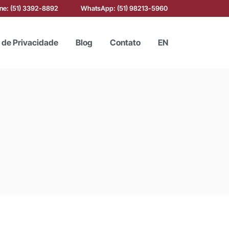
one: (51) 3392-8892
WhatsApp: (51) 98213-5960
a de Privacidade
Blog
Contato
EN